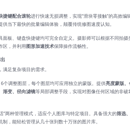
。
快捷键配合滚轮
进行快速无损调整，实现“滑块零接触”的高效编
提供当下最快的批量编辑体验，颠覆传统修图速度认知。
具面板、键盘快捷键均可完全自定义。摄影师可以根据不同拍摄
作区，并利用
图形加速技术
保障操作流畅性。
输出
，满足复杂项目的需求。
16个调整图层，每个图层均可应用独立的蒙版。提供
亮度蒙版、
、渐变、径向滤镜
等局部调整手段，实现对图像任何区域的非破
会话”两种管理模式，适应个人图库与特定项目。具备强大的
筛选
机制，能轻松管理从几十张到数十万张的图片库。