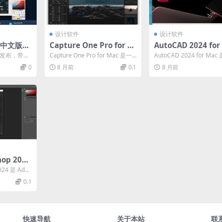
设计软件
设计软件
25中文版下
Capture One Pro for M
AutoCAD 2024 for
级
ac丨专业摄影师的RAW处
c：Apple Silico
 正式发布，带来
Capture One Pro for Mac 是一
AutoCAD 2024 for Ma
理首选
持与智能协作革新
与视觉真实
款面向专业摄影师和高端摄影
专业的计算机辅助设计 (CAD
0
8 月前
0.1
8 月前
爱...
hop 202
王者｜AI
024 是 Ado
的终极工
级数...
0.1
快速导航
关于本站
联