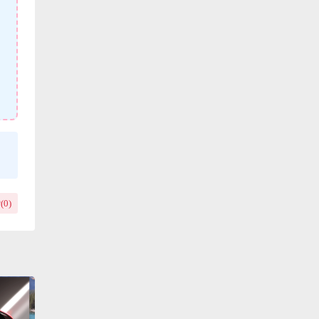
(
0
)