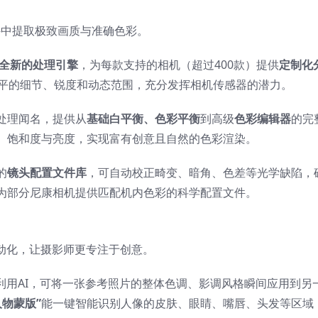
W文件中提取极致画质与准确色彩。
全新的处理引擎
，为每款支持的相机（超过400款）提供
定制化
水平的细节、锐度和动态范围，充分发挥相机传感器的潜力。
处理闻名，提供从
基础白平衡、色彩平衡
到高级
色彩编辑器
的完
、饱和度与亮度，实现富有创意且自然的色彩渲染。
的
镜头配置文件库
，可自动校正畸变、暗角、色差等光学缺陷，
为部分尼康相机提供匹配机内色彩的科学配置文件。
动化，让摄影师更专注于创意。
利用AI，可将一张参考照片的整体色调、影调风格瞬间应用到另
人物蒙版”
能一键智能识别人像的皮肤、眼睛、嘴唇、头发等区域