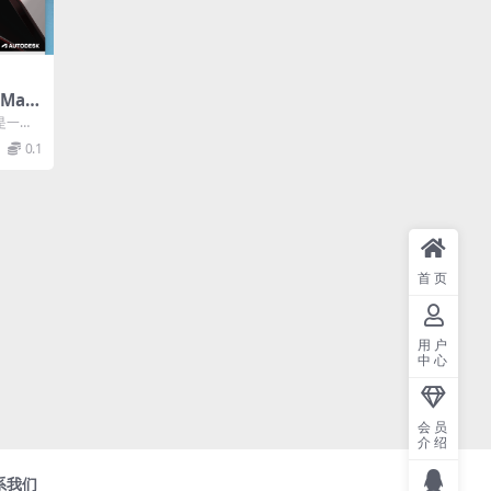
 Ma
n原生支
c 是一款
)...
0.1
首页
用户
中心
会员
介绍
系我们