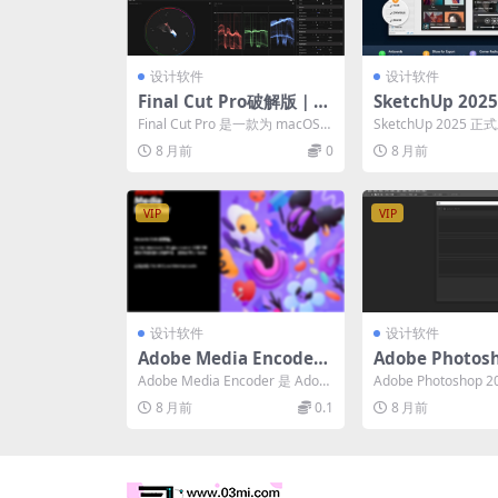
设计软件
设计软件
Final Cut Pro破解版｜专
SketchUp 20
业视频剪辑软件
载丨工具全面升
Final Cut Pro 是一款为 macOS
SketchUp 2025
打造的专业视频编辑软件，以其
一系列提升设计效率
8 月前
0
8 月前
创...
感的重大更...
VIP
VIP
设计软件
设计软件
Adobe Media Encode
Adobe Photos
r：专业视频转码与交付引
4：数字图像处理
Adobe Media Encoder 是 Adob
Adobe Photoshop 2
擎｜自动化工作流与原生
智能与专业创作
e Creative Clo...
be 公司出品的全球标准
8 月前
0.1
8 月前
硬件加速
具