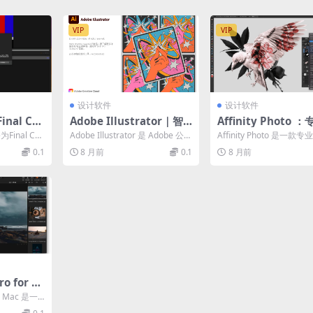
VIP
VIP
设计软件
设计软件
inal Cut
Adobe Illustrator｜智
Affinity Photo 
码与转码解
能绘图、3D模型与实时协
影师的终极工具箱｜
为Final Cut
Adobe Illustrator 是 Adobe 公司
Affinity Photo 是一款
作
坏性编辑与跨平台工
码...
推出的行业标准矢量图形设...
平台（macOS/Windows/..
0.1
8 月前
0.1
8 月前
ro for M
的RAW处
or Mac 是一
高端摄影