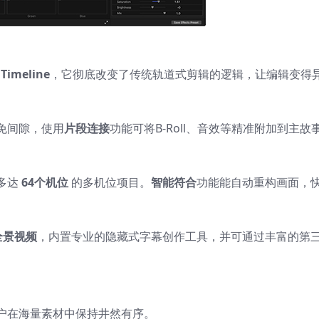
 Timeline
，它彻底改变了传统轨道式剪辑的逻辑，让编辑变得
免间隙，使用
片段连接
功能可将B-Roll、音效等精准附加到主故
。
多达
64个机位
的多机位项目。
智能符合
功能能自动重构画面，
。
 全景视频
，内置专业的隐藏式字幕创作工具，并可通过丰富的第
户在海量素材中保持井然有序。