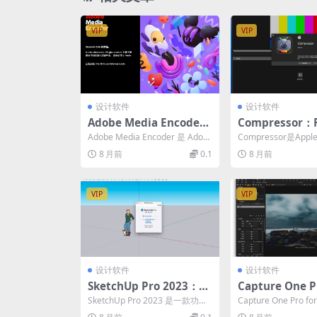
VIP
VIP
设计软件
设计软件
Adobe Media Encode
Compressor：F
r：专业视频转码与交付引
Pro 的终极编
Adobe Media Encoder 是 Adob
Compressor是Apple
擎｜自动化工作流与原生
决方案
e Creative Clo...
Pro生态打造的专业级编
8 月前
0.1
8 月前
硬件加速
VIP
VIP
设计软件
设计软件
SketchUp Pro 2023：直
Capture One P
观高效的3D建模解决方案
ac丨专业摄影师
SketchUp Pro 2023 是一款功能
Capture One Pro f
｜推拉技术与LayOut出
理首选
全面且直观易用的专业 3D 建模
款面向专业摄影师和