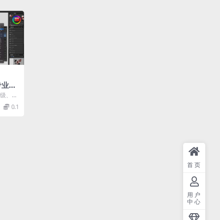
：专业摄
非破
专业级、跨
作流
.
0.1
首页
用户
中心