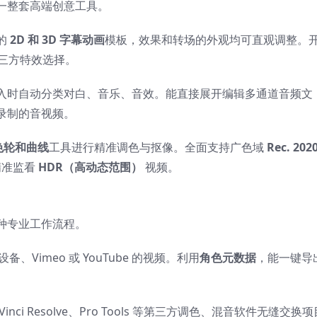
一整套高端创意工具。
的
2D 和 3D 字幕动画
模板，效果和转场的外观均可直观调整。
三方特效选择。
入时自动分类对白、音乐、音效。能直接展开编辑多通道音频文
录制的音视频。
色轮和曲线
工具进行精准调色与抠像。全面支持广色域
Rec. 202
精准监看
HDR（高动态范围）
视频。
种专业工作流程。
设备、Vimeo 或 YouTube 的视频。利用
角色元数据
，能一键导
Vinci Resolve、Pro Tools 等第三方调色、混音软件无缝交换项