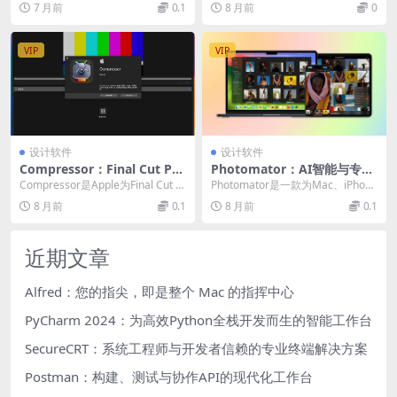
7 月前
0.1
8 月前
0
的交互...
VIP
VIP
设计软件
设计软件
Compressor：Final Cut Pro
Photomator：AI智能与专业
的终极编码与转码解决方案
掌控，重塑照片编辑新体验
Compressor是Apple为Final Cut Pr
Photomator是一款为Mac、iPhone
o生态打造的专业级编码...
和iPad深度优化的新一代照片编...
8 月前
0.1
8 月前
0.1
近期文章
Alfred：您的指尖，即是整个 Mac 的指挥中心
PyCharm 2024：为高效Python全栈开发而生的智能工作台
SecureCRT：系统工程师与开发者信赖的专业终端解决方案
Postman：构建、测试与协作API的现代化工作台