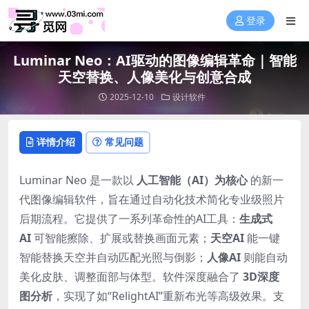
登录
Luminar Neo：AI驱动的图像编辑革命｜智能
天空替换、人像美化与创意合成
2025-12-10
设计软件
详情介绍
常见问题
Luminar Neo 是一款以
人工智能（AI）为核心
的新一
代图像编辑软件，旨在通过自动化技术简化专业级照片
后期流程。它提供了一系列革命性的AI工具：
生成式
AI
可智能擦除、扩展或替换画面元素；
天空AI
能一键
智能替换天空并自动匹配光照与倒影；
人像AI
则能自动
美化皮肤、调整面部与体型。软件深度融合了
3D深度
图分析
，实现了如“RelightAI”重新布光等高级效果。支