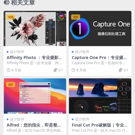
相关文章
VIP
VIP
设计软件
设计软件
Affinity Photo ：专业摄影师
Capture One Pro：专业摄影
的终极工具箱｜非破坏性编辑
师的RAW处理专家｜AI调色、
Affinity Photo 是一款专业级、跨平
Capture One Pro 是一款面向专业
与跨平台工作流
图层管理与极致画质
台（macOS/Windows/...
摄影师和高端用户的顶级RAW图像
8 月前
0.1
8 月前
0.1
处...
VIP
设计软件
设计软件
Alfred：您的指尖，即是整个
Final Cut Pro破解版｜专业视
Mac 的指挥中心
频剪辑软件
Alfred 是一款为 macOS 而生的效
Final Cut Pro 是一款为 macOS 打
率神器，它重新定义了人与计算机
造的专业视频编辑软件，以其创...