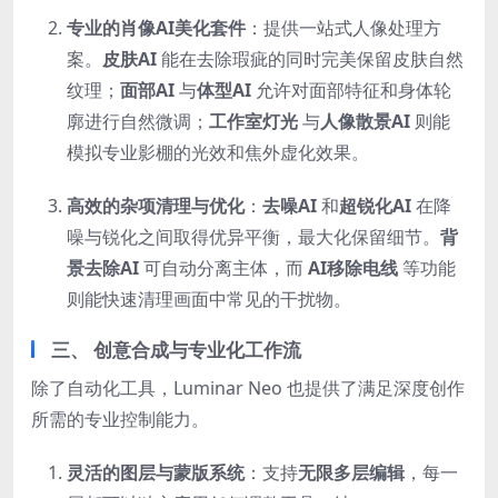
专业的肖像AI美化套件
：提供一站式人像处理方
案。
皮肤AI
能在去除瑕疵的同时完美保留皮肤自然
纹理；
面部AI
与
体型AI
允许对面部特征和身体轮
廓进行自然微调；
工作室灯光
与
人像散景AI
则能
模拟专业影棚的光效和焦外虚化效果。
高效的杂项清理与优化
：
去噪AI
和
超锐化AI
在降
噪与锐化之间取得优异平衡，最大化保留细节。
背
景去除AI
可自动分离主体，而
AI移除电线
等功能
则能快速清理画面中常见的干扰物。
三、 创意合成与专业化工作流
除了自动化工具，Luminar Neo 也提供了满足深度创作
所需的专业控制能力。
灵活的图层与蒙版系统
：支持
无限多层编辑
，每一