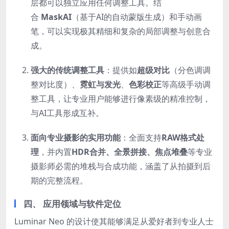
层都可以独立应用任何调整工具。结
合
MaskAI
（基于AI的自动蒙版生成）和手动画
笔，可以实现极其精细和复杂的局部调整与创意合
成。
强大的传统调整工具
：提供如
超级对比
（分色调调
整对比度）、
霓虹与发光
、
色彩校正
等高级手动调
整工具，让专业用户能够进行像素级的精准控制，
与AI工具形成互补。
面向专业摄影的实用功能
：全面支持
RAW格式处
理
，并内置
HDR合并、全景拼接、焦点堆叠
等专业
摄影师必需的堆栈与合成功能，涵盖了从拍摄到后
期的完整流程。
四、 应用领域与软件定位
Luminar Neo 的设计使其能够满足从爱好者到专业人士