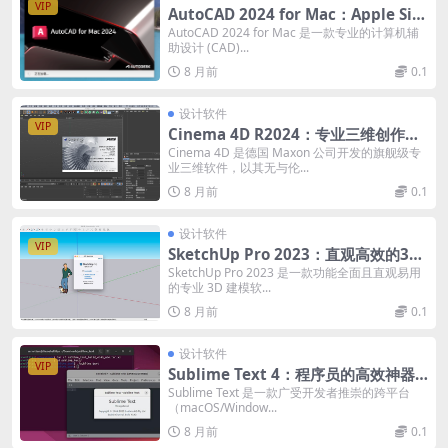
VIP
AutoCAD 2024 for Mac：Apple Sili
con原生支持与智能协作革新
AutoCAD 2024 for Mac 是一款专业的计算机辅
助设计 (CAD)...
8 月前
0.1
设计软件
VIP
Cinema 4D R2024：专业三维创作的
瑞士军刀｜易用、稳定且功能强大的完
Cinema 4D 是德国 Maxon 公司开发的旗舰级专
业三维软件，以其无与伦...
整解决方案
8 月前
0.1
设计软件
VIP
SketchUp Pro 2023：直观高效的3D
建模解决方案｜推拉技术与LayOut出
SketchUp Pro 2023 是一款功能全面且直观易用
的专业 3D 建模软...
图
8 月前
0.1
设计软件
VIP
Sublime Text 4：程序员的高效神器
｜极速、可定制与强大的代码编辑体验
Sublime Text 是一款广受开发者推崇的跨平台
（macOS/Window...
8 月前
0.1