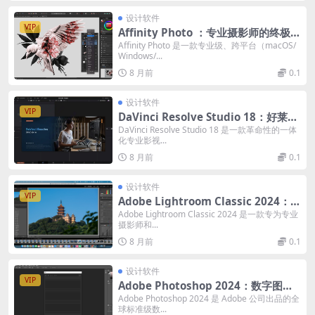
设计软件
VIP
Affinity Photo ：专业摄影师的终极工
具箱｜非破坏性编辑与跨平台工作流
Affinity Photo 是一款专业级、跨平台（macOS/
Windows/...
8 月前
0.1
设计软件
VIP
DaVinci Resolve Studio 18：好莱坞
级一体化影视后期方案｜AI剪辑调色与
DaVinci Resolve Studio 18 是一款革命性的一体
化专业影视...
多用户协作
8 月前
0.1
设计软件
VIP
Adobe Lightroom Classic 2024：专
业摄影师的数字暗房｜AI驱动与高效本
Adobe Lightroom Classic 2024 是一款专为专业
摄影师和...
地工作流
8 月前
0.1
设计软件
VIP
Adobe Photoshop 2024：数字图像
处理王者｜AI智能与专业创作的终极工
Adobe Photoshop 2024 是 Adobe 公司出品的全
球标准级数...
具