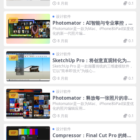
8 月前
0.1
设计软件
VIP
Photomator：AI智能与专业掌控，重
塑照片编辑新体验
Photomator是一款为Mac、iPhone和iPad深度优
化的新一代照片编...
8 月前
0.1
设计软件
VIP
SketchUp Pro：将创意直观转化为三
维现实的设计利器
SketchUp Pro 是一款颠覆传统的三维建模软件，
它以“简单即强大”为核心...
8 月前
0.1
设计软件
VIP
Photomator：释放每一张照片的非凡
潜力
Photomator是一款为Mac、iPhone和iPad深度优
化的照片编辑应用...
8 月前
0.1
设计软件
VIP
Compressor：Final Cut Pro 的终极