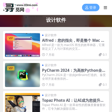
登录
设计软件
设计软件
VIP
Alfred：您的指尖，即是整个 Mac 的
指挥中心
Alfred 是一款为 macOS 而生的效率神器，它重
新定义了人与计算机的交互...
7 月前
0.1
设计软件
VIP
PyCharm 2024：为高效Python全栈
开发而生的智能工作台
PyCharm 2024 是一款由JetBrains打造的、备受
全球开发者推崇的...
7 月前
0.1
设计软件
VIP
Topaz Photo AI：让AI成为您提升画
质的得力副驾
Topaz Photo AI 是一款革命性的图像质量修复软
件，它专为解决摄影后期...