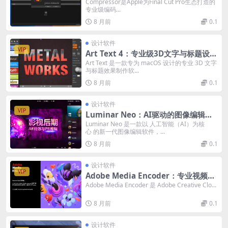
编码与转码解决方案
Compressor是Apple为Final Cut Pro生态打造的
专业级编码...
8 月前
0.1
设计软件
VIP
Art Text 4：专业级3D文字与标题设计
神器｜创意效果、材质与矢量资源的完
Art Text 是一款专为 macOS 设计的专业 3D 文字
与标题效果制作软...
美结合
8 月前
0.1
设计软件
VIP
Luminar Neo：AI驱动的图像编辑革
命｜智能天空替换、人像美化与创意合
Luminar Neo 是一款以 人工智能（AI）为核
心 的新一代图像编辑软件，...
成
8 月前
0.1
设计软件
VIP
Adobe Media Encoder：专业视频转
码与交付引擎｜自动化工作流与原生硬
Adobe Media Encoder 是 Adobe Creative Clo...
件加速
8 月前
0.1
设计软件