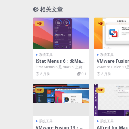
相关文章
VIP
VIP
系统工具
系统工具
iStat Menus 6：您Mac
VMware Fusio
系统的全能健康仪表盘
Mac上无缝运行W
iStat Menus 6 是 macOS 上功能
VMware Fusion 1
s与任何操作系
最全面、设计最精致的系统监控
台上功能最全面、性
8 月前
0.1
8 月前
工...
虚拟化...
案
VIP
VIP
系统工具
系统工具
VMware Fusion 13：在
Alfred for M