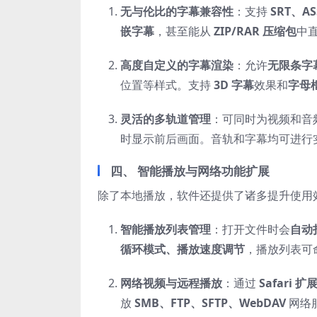
无与伦比的字幕兼容性
：支持
SRT、AS
嵌字幕
，甚至能从
ZIP/RAR 压缩包
中
高度自定义的字幕渲染
：允许
无限条字
位置等样式。支持
3D 字幕
效果和
字母框
灵活的多轨道管理
：可同时为视频和音
时显示前后画面。音轨和字幕均可进行
四、 智能播放与网络功能扩展
除了本地播放，软件还提供了诸多提升使用
智能播放列表管理
：打开文件时会
自动
循环模式、播放速度调节
，播放列表可
网络视频与远程播放
：通过
Safari 扩
放
SMB、FTP、SFTP、WebDAV
网络