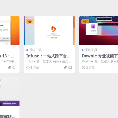
VIP
VIP
系统工具
系统工具
n 13：在
Infuse：一站式跨平台影
Downie 专业视频
indow
音播放中心｜无缝衔接Ap
｜支持高清下载与智
3是macOS平
Infuse 是一款专为 Apple 生态系
Downie 是一款强大易用的
统的终极方
ple生态，强大格式兼容
处理
能最强大的
统设计的全功能视频播放器，支
OS 视频下载软件，以其
0.1
8 月前
0.1
8 月前
持 iP...
站兼容性...
ac 破解版｜