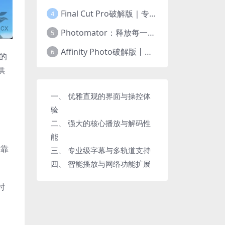
Final Cut Pro破解版｜专业视频剪辑软件
4
Photomator：释放每一张照片的非凡潜力
5
Affinity Photo破解版丨彻底革新的专业图像处理软件
6
入的
供
一、 优雅直观的界面与操控体
验
二、 强大的核心播放与解码性
能
标靠
三、 专业级字幕与多轨道支持
四、 智能播放与网络功能扩展
时
，