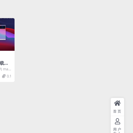
下载器
能后
 mac
广泛的网
0.1
首页
用户