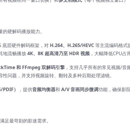
量的硬解码播放能力。
OS 底层硬件解码框架，对
H.264、H.265/HEVC
等主流编码格式
耗地流畅播放
4K、8K 超高清乃至 HDR 视频
，大幅降低CPU占
ckTime 和 FFmpeg 双解码引擎
，支持几乎所有的常见视频/音
容性问题，并支持视频旋转、翻转及多种后期处理滤镜。
PDIF）
，提供
音频均衡器
和
A/V 音画同步微调
功能，确保影
到足以满足最苛刻的影迷需求。