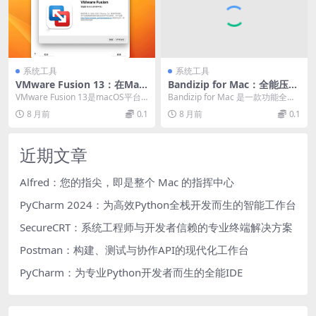
系统工具
系统工具
VMware Fusion 13：在Mac
Bandizip for Mac：全能压缩
上无缝运行Windows与任何
解压专家｜极速支持60+格
VMware Fusion 13是macOS平台
Bandizip for Mac 是一款功能全
操作系统的终极方案
式，远超Finder效率
上功能最全面、性能最强大的虚拟
面、性能卓越的一体化归档管理软
8 月前
0.1
8 月前
0.1
化...
件。...
近期文章
Alfred：您的指尖，即是整个 Mac 的指挥中心
PyCharm 2024：为高效Python全栈开发而生的智能工作台
SecureCRT：系统工程师与开发者信赖的专业终端解决方案
Postman：构建、测试与协作API的现代化工作台
PyCharm：为专业Python开发者而生的全能IDE