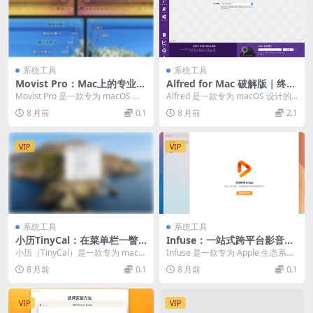
系统工具
系统工具
Movist Pro：Mac上的专业影
Alfred for Mac 破解版｜终极
音播放器｜4K HDR硬解与强
效率启动器
Movist Pro 是一款专为 macOS 设
Alfred 是一款专为 macOS 设计的
大字幕支持
计的高性能专业视频播放软件，以
知名效率启动器，其核心在于通过
8 月前
0.1
8 月前
2.1
其...
键盘取...
VIP
VIP
系统工具
系统工具
小历TinyCal：在菜单栏一瞥
Infuse：一站式跨平台影音播
之间，掌握每一天的节奏
放中心｜无缝衔接Apple生
小历（TinyCal）是一款专为 macO
Infuse 是一款专为 Apple 生态系统
态，强大格式兼容
S 和 iOS 设计的轻量化日历工具，...
设计的全功能视频播放器，支持 iP...
8 月前
0.1
8 月前
0.1
VIP
VIP